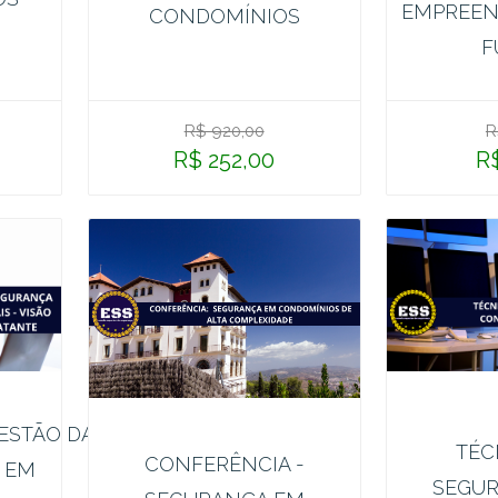
EMPREEN
CONDOMÍNIOS
F
R$ 920,00
R
R$ 252,00
R
ESTÃO DA
TÉC
CONFERÊNCIA -
 EM
SEGUR